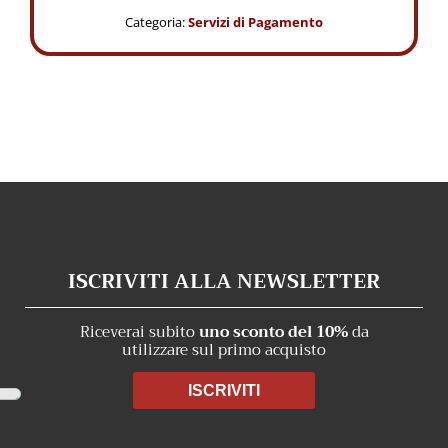
servizi
Categoria:
Servizi di Pagamento
di
pagamento
8
ore
quantità
ISCRIVITI ALLA NEWSLETTER
Riceverai subito
uno sconto del 10%
da
utilizzare sul primo acquisto
ISCRIVITI