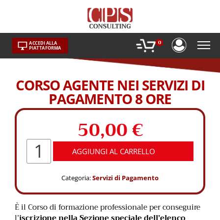
Skip
to
content
0
ACCEDI ALLA
PIATTAFORMA
CORSO AGENTE NEI SERVIZI DI
PAGAMENTO 8 ORE
50,00
€
Corso
AGGIUNGI AL CARRELLO
Agente
nei
servizi
Categoria:
Servizi di Pagamento
di
pagamento
8
ore
È il Corso di formazione professionale per conseguire
quantità
l’
iscrizione nella Sezione speciale dell’elenco