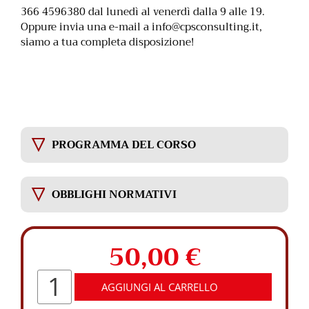
366 4596380 dal lunedì al venerdì dalla 9 alle 19.
Oppure invia una e-mail a
info@cpsconsulting.it
,
siamo a tua completa disposizione!
PROGRAMMA DEL CORSO
OBBLIGHI NORMATIVI
50,00
€
Corso
AGGIUNGI AL CARRELLO
Agente
nei