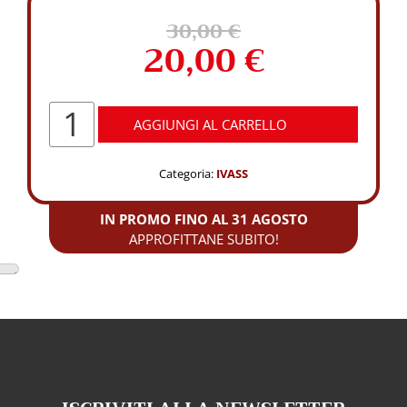
30,00
€
Il
Il
20,00
€
prezzo
pr
originale
at
Aggiornamento
AGGIUNGI AL CARRELLO
IVASS
era:
è:
15
ore
30,00 €.
20
Categoria:
IVASS
quantità
IN PROMO FINO AL 31 AGOSTO
APPROFITTANE SUBITO!