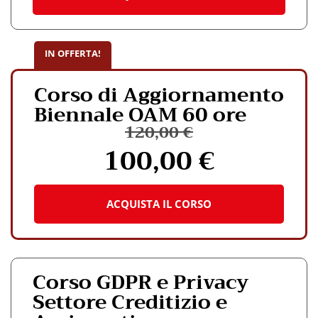
varianti.
Le
opzioni
IN OFFERTA!
possono
essere
Corso di Aggiornamento
scelte
Biennale OAM 60 ore
nella
pagina
120,00
€
del
100,00
€
Il
Il
prodotto
Questo
prezzo
prezzo
originale
attuale
prodotto
era:
è:
ha
120,00 €.
100,00 
ACQUISTA IL CORSO
più
varianti.
Le
opzioni
possono
Corso GDPR e Privacy
essere
Settore Creditizio e
scelte