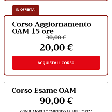
Le
opzioni
IN OFFERTA!
possono
essere
Corso Aggiornamento
scelte
OAM 15 ore
nella
pagina
30,00
€
del
20,00
€
Il
Il
prodotto
Questo
prezzo
prezzo
originale
attuale
prodotto
era:
è:
ha
30,00 €.
20,00 €.
ACQUISTA IL CORSO
più
varianti.
Le
opzioni
possono
Corso Esame OAM
essere
90,00
€
scelte
nella
pagina
CON IL MODULO "METODO IA APPLICATA"