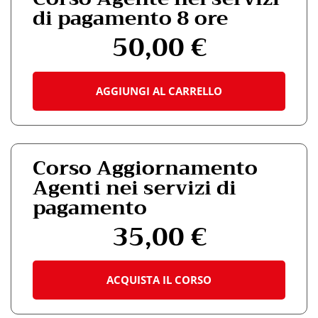
di pagamento 8 ore
50,00
€
AGGIUNGI AL CARRELLO
Corso Aggiornamento
Agenti nei servizi di
pagamento
35,00
€
Questo
prodotto
ha
ACQUISTA IL CORSO
più
varianti.
Le