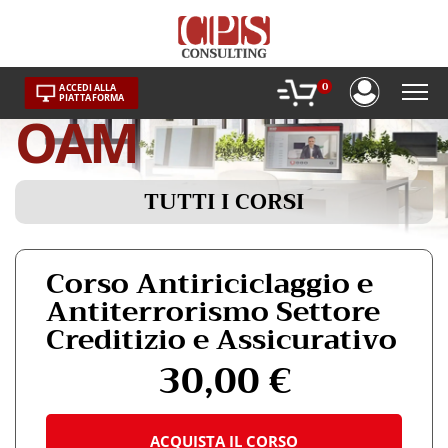
Skip
to
content
0
ACCEDI ALLA
PIATTAFORMA
OAM
Corso Antiriciclaggio e
Antiterrorismo Settore
Creditizio e Assicurativo
30,00
€
Questo
prodotto
ha
ACQUISTA IL CORSO
più