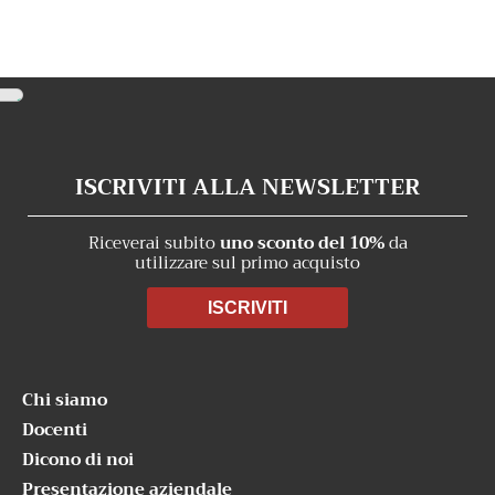
opzioni
possono
essere
scelte
nella
pagina
del
ISCRIVITI ALLA NEWSLETTER
prodotto
Riceverai subito
uno sconto del 10%
da
utilizzare sul primo acquisto
ISCRIVITI
Chi siamo
Docenti
Dicono di noi
Presentazione aziendale