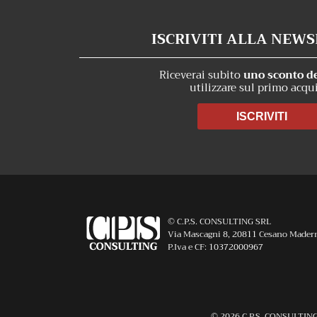
ISCRIVITI ALLA NEW
Riceverai subito
uno sconto d
utilizzare sul primo acqu
ISCRIVITI
© C.P.S. CONSULTING SRL
Via Mascagni 8, 20811 Cesano Mader
P.Iva e CF: 10372000967
© 2026 C.P.S. CONSULTING SR