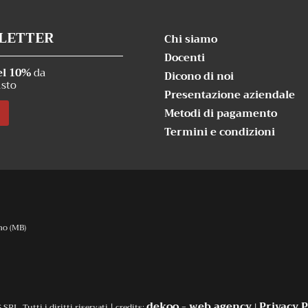
SLETTER
Chi siamo
Docenti
el 10%
da
Dicono di noi
isto
Presentazione aziendale
Metodi di pagamento
Termini e condizioni
no (MB)
dekoo - web agency
Privacy P
L, Tutti i diritti riservati | credits:
|