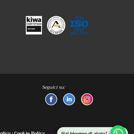
Seguici su:
olicy
Cookie Policy
Hai bisogno di aiuto?
|