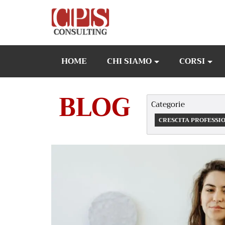
Skip
to
content
HOME
CHI SIAMO
CORSI
BLOG
Categorie
CRESCITA PROFESSI