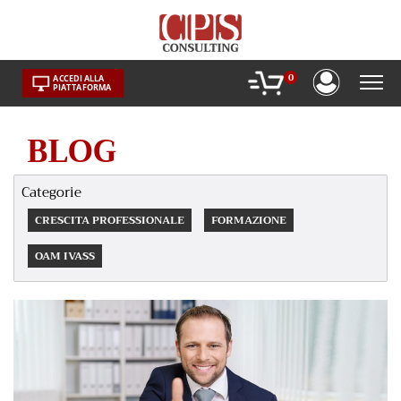
Skip
to
content
0
ACCEDI ALLA
PIATTAFORMA
BLOG
Categorie
CRESCITA PROFESSIONALE
FORMAZIONE
OAM IVASS